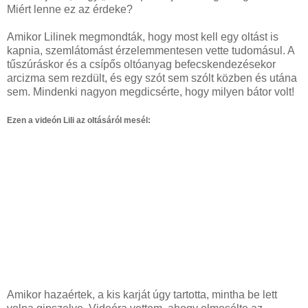
Miért lenne ez az érdeke?
Amikor Lilinek megmondták, hogy most kell egy oltást is
kapnia, szemlátomást érzelemmentesen vette tudomásul. A
tűszúráskor és a csípős oltóanyag befecskendezésekor
arcizma sem rezdült, és egy szót sem szólt közben és utána
sem. Mindenki nagyon megdicsérte, hogy milyen bátor volt!
Ezen a videón Lili az oltásáról mesél:
Amikor hazaértek, a kis karját úgy tartotta, mintha be lett