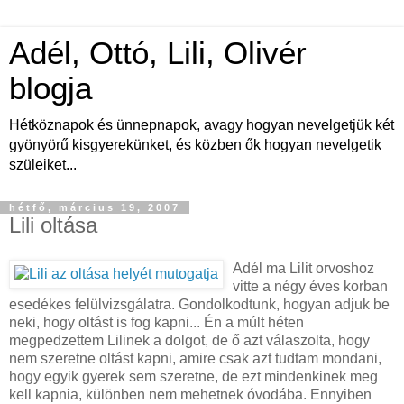
Adél, Ottó, Lili, Olivér
blogja
Hétköznapok és ünnepnapok, avagy hogyan nevelgetjük két
gyönyörű kisgyerekünket, és közben ők hogyan nevelgetik
szüleiket...
hétfő, március 19, 2007
Lili oltása
Adél ma Lilit orvoshoz
vitte a négy éves korban
esedékes felülvizsgálatra. Gondolkodtunk, hogyan adjuk be
neki, hogy oltást is fog kapni... Én a múlt héten
megpedzettem Lilinek a dolgot, de ő azt válaszolta, hogy
nem szeretne oltást kapni, amire csak azt tudtam mondani,
hogy egyik gyerek sem szeretne, de ezt mindenkinek meg
kell kapnia, különben nem mehetnek óvodába. Ennyiben