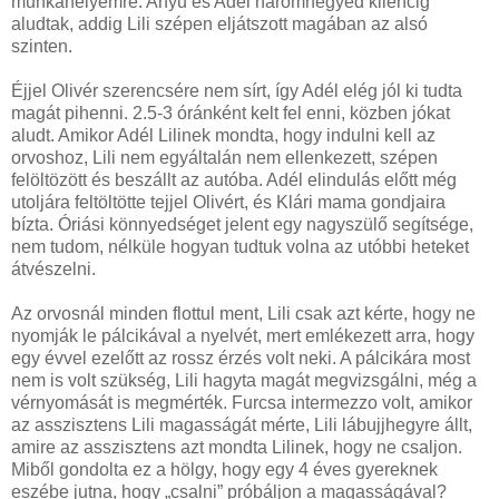
munkahelyemre. Anyu és Adél háromnegyed kilencig
aludtak, addig Lili szépen eljátszott magában az alsó
szinten.
Éjjel Olivér szerencsére nem sírt, így Adél elég jól ki tudta
magát pihenni. 2.5-3 óránként kelt fel enni, közben jókat
aludt. Amikor Adél Lilinek mondta, hogy indulni kell az
orvoshoz, Lili nem egyáltalán nem ellenkezett, szépen
felöltözött és beszállt az autóba. Adél elindulás előtt még
utoljára feltöltötte tejjel Olivért, és Klári mama gondjaira
bízta. Óriási könnyedséget jelent egy nagyszülő segítsége,
nem tudom, nélküle hogyan tudtuk volna az utóbbi heteket
átvészelni.
Az orvosnál minden flottul ment, Lili csak azt kérte, hogy ne
nyomják le pálcikával a nyelvét, mert emlékezett arra, hogy
egy évvel ezelőtt az rossz érzés volt neki. A pálcikára most
nem is volt szükség, Lili hagyta magát megvizsgálni, még a
vérnyomását is megmérték. Furcsa intermezzo volt, amikor
az asszisztens Lili magasságát mérte, Lili lábujjhegyre állt,
amire az asszisztens azt mondta Lilinek, hogy ne csaljon.
Miből gondolta ez a hölgy, hogy egy 4 éves gyereknek
eszébe jutna, hogy „csalni” próbáljon a magasságával?