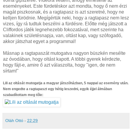
volna gipszelve. Videóra vettem, ahogy elmesélte az
eseményeket. Este fürdetéskor azt mondta, hogy ő nem érzi
magát piszkosnak, és a ragtapasz is azt szeretné, hogy ne
kelljen fürödnie. Megígértük neki, hogy a ragtapasz nem lesz
vizes, így rá tudtuk beszélni a fürdésre. Előtte még játszott a
Cliffordos játék legnehezebb fokozatával, mert szerinte ha
valakinek születésnapja, van, oltást kap, vagy szófogadó,
akkor játszhat egyet a programmal!
Másnap a ragtapaszát mutogatva nagyon büszkén mesélte
az óvodában, hogy oltást kapott. A többi gyerek kérdezte,
hogy fájt-e, amire ő azt válaszolta, hogy "igen, de nem
sírtam!"
Lili az oltását mutogatja a magyar játszóházban, 5 nappal az esemény után.
Nem engedte a ragtapaszt egy hétig leszedni, egyik éjjel álmában
szabadítottam meg tőle:
Oláh Ottó
-
22:29