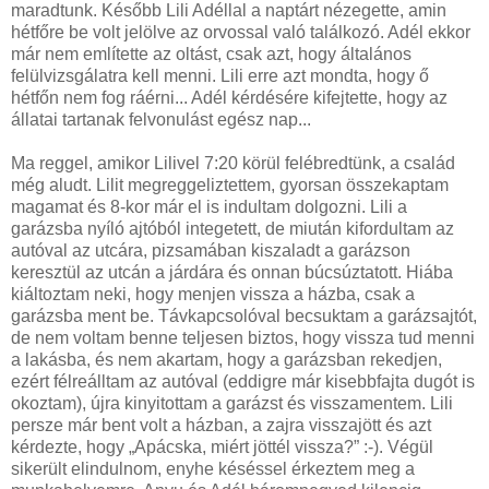
maradtunk. Később Lili Adéllal a naptárt nézegette, amin
hétfőre be volt jelölve az orvossal való találkozó. Adél ekkor
már nem említette az oltást, csak azt, hogy általános
felülvizsgálatra kell menni. Lili erre azt mondta, hogy ő
hétfőn nem fog ráérni... Adél kérdésére kifejtette, hogy az
állatai tartanak felvonulást egész nap...
Ma reggel, amikor Lilivel 7:20 körül felébredtünk, a család
még aludt. Lilit megreggeliztettem, gyorsan összekaptam
magamat és 8-kor már el is indultam dolgozni. Lili a
garázsba nyíló ajtóból integetett, de miután kifordultam az
autóval az utcára, pizsamában kiszaladt a garázson
keresztül az utcán a járdára és onnan búcsúztatott. Hiába
kiáltoztam neki, hogy menjen vissza a házba, csak a
garázsba ment be. Távkapcsolóval becsuktam a garázsajtót,
de nem voltam benne teljesen biztos, hogy vissza tud menni
a lakásba, és nem akartam, hogy a garázsban rekedjen,
ezért félreálltam az autóval (eddigre már kisebbfajta dugót is
okoztam), újra kinyitottam a garázst és visszamentem. Lili
persze már bent volt a házban, a zajra visszajött és azt
kérdezte, hogy „Apácska, miért jöttél vissza?” :-). Végül
sikerült elindulnom, enyhe késéssel érkeztem meg a