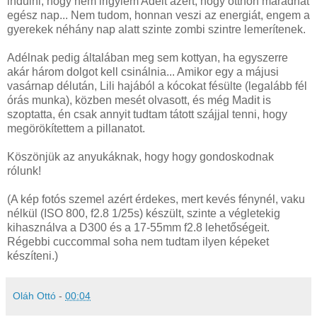
indulni, hogy nem irigylem Adélt azért, hogy otthon maradhat
egész nap... Nem tudom, honnan veszi az energiát, engem a
gyerekek néhány nap alatt szinte zombi szintre lemerítenek.
Adélnak pedig általában meg sem kottyan, ha egyszerre
akár három dolgot kell csinálnia... Amikor egy a májusi
vasárnap délután, Lili hajából a kócokat fésülte (legalább fél
órás munka), közben mesét olvasott, és még Madit is
szoptatta, én csak annyit tudtam tátott szájjal tenni, hogy
megörökítettem a pillanatot.
Köszönjük az anyukáknak, hogy hogy gondoskodnak
rólunk!
(A kép fotós szemel azért érdekes, mert kevés fénynél, vaku
nélkül (ISO 800, f2.8 1/25s) készült, szinte a végletekig
kihasználva a D300 és a 17-55mm f2.8 lehetőségeit.
Régebbi cuccommal soha nem tudtam ilyen képeket
készíteni.)
Oláh Ottó
-
00:04