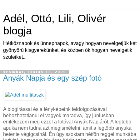
Adél, Ottó, Lili, Olivér
blogja
Hétköznapok és ünnepnapok, avagy hogyan nevelgetjük két
gyönyörű kisgyerekünket, és közben ők hogyan nevelgetik
szüleiket...
szombat, június 13, 2009
Anyák Napja és egy szép fotó
A blogírással és a fényképeink feldolgozásával
behozhatatlanul el vagyok maradva, így júniusban
emlékezem meg ezzel a fotóval Anyák Napjáról. A legtöbb
apuka nem tudná azt megismételni, amit a legtöbb anyuka
hetente végigcsinál. Én úgy szoktam hétfőn reggel munkába