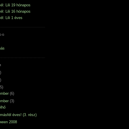
él: Lili 19 hónapos
él: Lili 16 hónapos
l: Lili 1 éves
OG
más
M
)
)
5)
ember
(6)
ember
(3)
elhő
másfél éves! (3. rész)
oween 2008