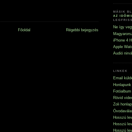
MÁSIK B
AZ IDŐM
LEGFRIS
Ne így veg
Főoldal
Régebbi bejegyzés
Magyarorsz
iPhone 4 H
Apple Watc
Audió nirv
LINKEK
Email küld
Honlapunk 
Fotóalbum
Rövid vide
Zoli honla
Óvodavála
Hosszú levé
Hosszú levé
Hosszú levé