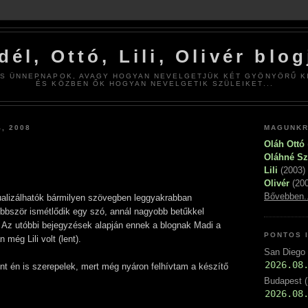
dél, Ottó, Lili, Olivér blog
S ÜNNEPNAPOK, AVAGY HOGYAN NEVELGETJÜK KÉT GYÖNYÖRŰ K
ÉS KÖZBEN ŐK HOGYAN NEVELGETIK SZÜLEIKET...
, 2008
MAGUNK
Oláh Ottó
Oláhné S
Lili
(2003)
Olivér
(200
Bővebben..
ualizálhatók bármilyen szövegben leggyakrabban
öbbször ismétlődik egy szó, annál nagyobb betűkkel
. Az utóbbi bejegyzések alapján ennek a blognak Madi a
PONTOS 
n még Lili volt (lent).
San Diego (
ént én is szerepelek, mert még nyáron felhívtam a készítő
Budapest (