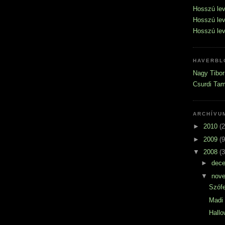
Hosszú lev
Hosszú lev
Hosszú levé
HAVERBL
Nagy Tibor
Csurdi Ta
ARCHÍVU
►
2010
(2
►
2009
(9
▼
2008
(3
►
dec
▼
nov
Szóf
Madi 
Hall