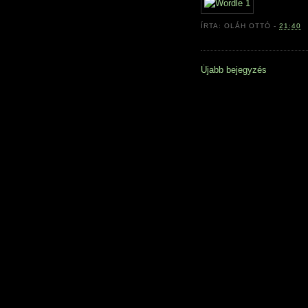
ÍRTA:
OLÁH OTTÓ
-
21:40
Újabb bejegyzés