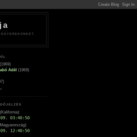
ja
ISGYEREKÜNKET,
RÓL
(1969)
zabó Adél
(1969)
7)
.
IDŐJELZÉS
Kalifornia):
Magyarország):