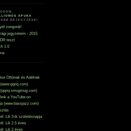
LOGOM,
ILLIOMOS APUKA
SEBB BEJEGYZÉSEI
yél zongorát!
ági jegyzeteim - 2015
DR teszt
h 1.0
ána
ése Ottónak és Adélnak
(www.qqriq.com)
 (qqriq.smugmug.com)
óink a YouTube-on
pja (www.bassjazz.com)
sztás
l: Lili 3-ik születésnapja
l: Lili 2.5 éves
l: Lili 2 éves