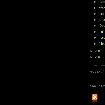
►
októ
►
sze
►
aug
►
júli
►
júni
►
máj
►
már
►
febr
►
2007
(3
►
2006
(2
MOSTANÁ
RSS, STA