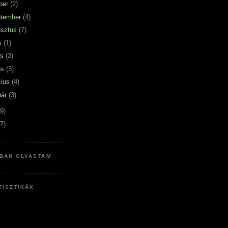
ber
(2)
ptember
(4)
usztus
(7)
us
(1)
us
(2)
us
(3)
cius
(4)
uár
(3)
9)
7)
BAN OLVASTAM
TISZTIKÁK