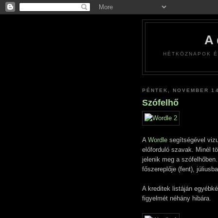
A
HÉTKÖZNAPOK É
PÉNTEK, NOVEMBER 14
Szófelhő
A
Wordle
segítségével viz
előforduló szavak. Minél t
jelenik meg a szófelhőben
főszereplője (fent), júliusba
A kreditek listáján egyébk
figyelmét néhány hibára.