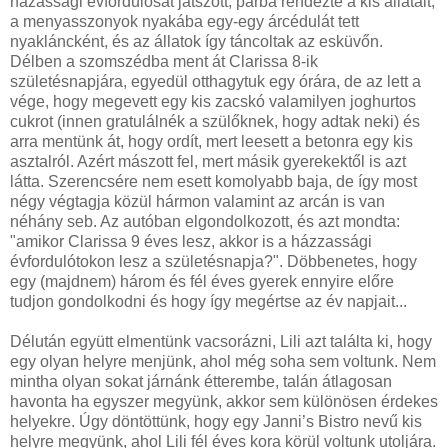
házassági évfordulósat játszott, párba rendezte a kis állatait,
a menyasszonyok nyakába egy-egy árcédulát tett
nyakláncként, és az állatok így táncoltak az esküvőn.
Délben a szomszédba ment át Clarissa 8-ik
születésnapjára, egyedül otthagytuk egy órára, de az lett a
vége, hogy megevett egy kis zacskó valamilyen joghurtos
cukrot (innen gratulálnék a szülőknek, hogy adtak neki) és
arra mentünk át, hogy ordít, mert leesett a betonra egy kis
asztalról. Azért mászott fel, mert másik gyerekektől is azt
látta. Szerencsére nem esett komolyabb baja, de így most
négy végtagja közül hármon valamint az arcán is van
néhány seb. Az autóban elgondolkozott, és azt mondta:
"amikor Clarissa 9 éves lesz, akkor is a házzassági
évfordulótokon lesz a születésnapja?". Döbbenetes, hogy
egy (majdnem) három és fél éves gyerek ennyire előre
tudjon gondolkodni és hogy így megértse az év napjait...
Délután együtt elmentünk vacsorázni, Lili azt találta ki, hogy
egy olyan helyre menjünk, ahol még soha sem voltunk. Nem
mintha olyan sokat járnánk étterembe, talán átlagosan
havonta ha egyszer megyünk, akkor sem különösen érdekes
helyekre. Úgy döntöttünk, hogy egy Janni’s Bistro nevű kis
helyre megyünk, ahol Lili fél éves kora körül voltunk utoljára.