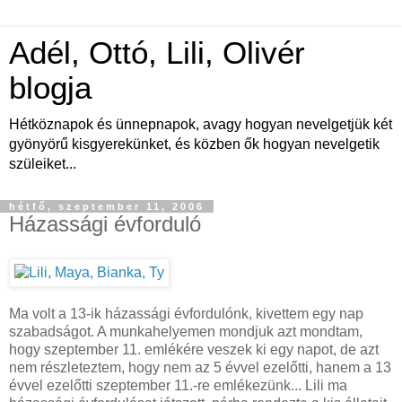
Adél, Ottó, Lili, Olivér
blogja
Hétköznapok és ünnepnapok, avagy hogyan nevelgetjük két
gyönyörű kisgyerekünket, és közben ők hogyan nevelgetik
szüleiket...
hétfő, szeptember 11, 2006
Házassági évforduló
Ma volt a 13-ik házassági évfordulónk, kivettem egy nap
szabadságot. A munkahelyemen mondjuk azt mondtam,
hogy szeptember 11. emlékére veszek ki egy napot, de azt
nem részleteztem, hogy nem az 5 évvel ezelőtti, hanem a 13
évvel ezelőtti szeptember 11.-re emlékezünk... Lili ma