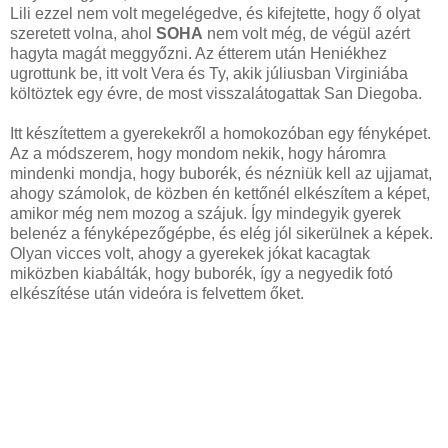
Lili ezzel nem volt megelégedve, és kifejtette, hogy ő olyat
szeretett volna, ahol
SOHA
nem volt még, de végül azért
hagyta magát meggyőzni. Az étterem után Heniékhez
ugrottunk be, itt volt Vera és Ty, akik júliusban Virginiába
költöztek egy évre, de most visszalátogattak San Diegoba.
Itt készítettem a gyerekekről a homokozóban egy fényképet.
Az a módszerem, hogy mondom nekik, hogy háromra
mindenki mondja, hogy buborék, és nézniük kell az ujjamat,
ahogy számolok, de közben én kettőnél elkészítem a képet,
amikor még nem mozog a szájuk. Így mindegyik gyerek
belenéz a fényképezőgépbe, és elég jól sikerülnek a képek.
Olyan vicces volt, ahogy a gyerekek jókat kacagtak
miközben kiabálták, hogy buborék, így a negyedik fotó
elkészítése után videóra is felvettem őket.