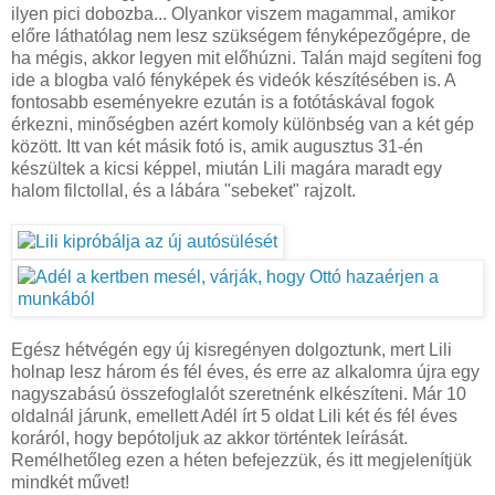
ilyen pici dobozba... Olyankor viszem magammal, amikor
előre láthatólag nem lesz szükségem fényképezőgépre, de
ha mégis, akkor legyen mit előhúzni. Talán majd segíteni fog
ide a blogba való fényképek és videók készítésében is. A
fontosabb eseményekre ezután is a fotótáskával fogok
érkezni, minőségben azért komoly különbség van a két gép
között. Itt van két másik fotó is, amik augusztus 31-én
készültek a kicsi képpel, miután Lili magára maradt egy
halom filctollal, és a lábára "sebeket" rajzolt.
Egész hétvégén egy új kisregényen dolgoztunk, mert Lili
holnap lesz három és fél éves, és erre az alkalomra újra egy
nagyszabású összefoglalót szeretnénk elkészíteni. Már 10
oldalnál járunk, emellett Adél írt 5 oldat Lili két és fél éves
koráról, hogy bepótoljuk az akkor történtek leírását.
Remélhetőleg ezen a héten befejezzük, és itt megjelenítjük
mindkét művet!