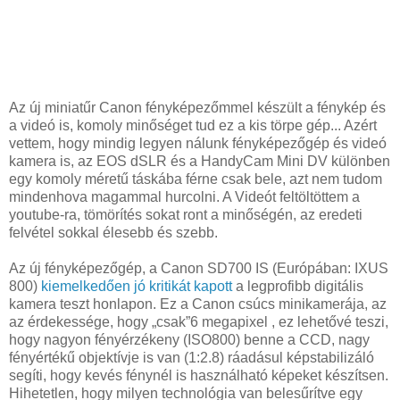
Az új miniatűr Canon fényképezőmmel készült a fénykép és
a videó is, komoly minőséget tud ez a kis törpe gép... Azért
vettem, hogy mindig legyen nálunk fényképezőgép és videó
kamera is, az EOS dSLR és a HandyCam Mini DV különben
egy komoly méretű táskába férne csak bele, azt nem tudom
mindenhova magammal hurcolni. A Videót feltöltöttem a
youtube-ra, tömörítés sokat ront a minőségén, az eredeti
felvétel sokkal élesebb és szebb.
Az új fényképezőgép, a Canon SD700 IS (Európában: IXUS
800)
kiemelkedően jó kritikát kapott
a legprofibb digitális
kamera teszt honlapon. Ez a Canon csúcs minikamerája, az
az érdekessége, hogy „csak”6 megapixel , ez lehetővé teszi,
hogy nagyon fényérzékeny (ISO800) benne a CCD, nagy
fényértékű objektívje is van (1:2.8) ráadásul képstabilizáló
segíti, hogy kevés fénynél is használható képeket készítsen.
Hihetetlen, hogy milyen technológia van belesűrítve egy