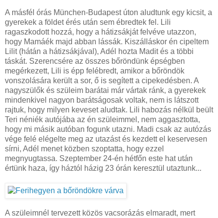
A másfél órás München-Budapest úton aludtunk egy kicsit, a
gyerekek a földet érés után sem ébredtek fel. Lili
ragaszkodott hozzá, hogy a hátizsákját felvéve utazzon,
hogy Mamáék majd abban lássák. Kiszálláskor én cipeltem
Lilit (hátán a hátizsákjával), Adél hozta Madit és a többi
táskát. Szerencsére az összes bőröndünk épségben
megérkezett, Lili is épp felébredt, amikor a bőröndök
vonszolására került a sor, ő is segített a cipekedésben. A
nagyszülők és szüleim barátai már vártak ránk, a gyerekek
mindenkivel nagyon barátságosak voltak, nem is látszott
rajtuk, hogy milyen keveset aludtak. Lili habozás nélkül beült
Teri néniék autójába az én szüleimmel, nem aggasztotta,
hogy mi másik autóban fogunk utazni. Madi csak az autózás
vége felé elégelte meg az utazást és kezdett el keservesen
sírni, Adél menet közben szoptatta, hogy ezzel
megnyugtassa. Szeptember 24-én hétfőn este hat után
értünk haza, így háztól házig 23 órán keresztül utaztunk...
A szüleimnél tervezett közös vacsorázás elmaradt, mert