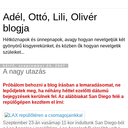
Adél, Ottó, Lili, Olivér
blogja
Hétköznapok és ünnepnapok, avagy hogyan nevelgetjük két
gyönyörű kisgyerekünket, és közben ők hogyan nevelgetik
szüleiket...
hétfő, szeptember 24, 2007
A nagy utazás
Próbálom behozni a blog írásban a lemaradásomat, ne
lepődjetek meg, ha néhány héttel ezelőtti dátumú
bejegyzések kerülnek fel. Az alábbiakat San Diego felé a
repülőgépen kezdtem el írni:
Szeptember 23-án vasárnap 11-kor indultunk San Diego-ból