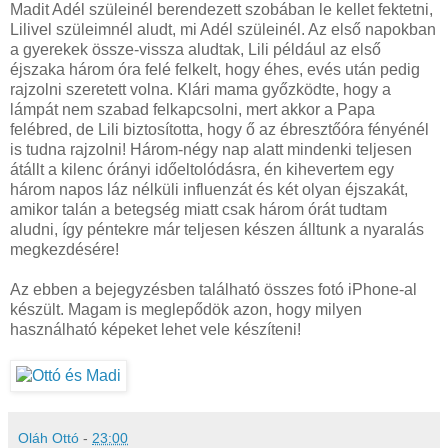
Madit Adél szüleinél berendezett szobában le kellet fektetni,
Lilivel szüleimnél aludt, mi Adél szüleinél. Az első napokban
a gyerekek össze-vissza aludtak, Lili például az első
éjszaka három óra felé felkelt, hogy éhes, evés után pedig
rajzolni szeretett volna. Klári mama győzködte, hogy a
lámpát nem szabad felkapcsolni, mert akkor a Papa
felébred, de Lili biztosította, hogy ő az ébresztőóra fényénél
is tudna rajzolni! Három-négy nap alatt mindenki teljesen
átállt a kilenc órányi időeltolódásra, én kihevertem egy
három napos láz nélküli influenzát és két olyan éjszakát,
amikor talán a betegség miatt csak három órát tudtam
aludni, így péntekre már teljesen készen álltunk a nyaralás
megkezdésére!
Az ebben a bejegyzésben található összes fotó iPhone-al
készült. Magam is meglepődök azon, hogy milyen
használható képeket lehet vele készíteni!
Oláh Ottó
-
23:00