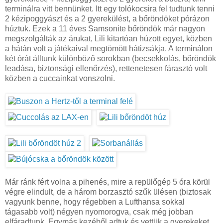
terminálra vitt bennünket. Itt egy tolókocsira fel tudtunk tenni
2 kézipoggyászt és a 2 gyerekülést, a bőröndöket pórázon
húztuk. Ezek a 11 éves Samsonite bőröndök már nagyon
megszolgálták az árukat, Lili kitartóan húzott egyet, közben
a hátán volt a játékaival megtömött hátizsákja. A terminálon
két órát álltunk különböző sorokban (becsekkolás, bőröndök
leadása, biztonsági ellenőrzés), rettenetesen fárasztó volt
közben a cuccainkat vonszolni.
Már ránk fért volna a pihenés, mire a repülőgép 5 óra körül
végre elindult, de a három borzasztó szűk ülésen (biztosak
vagyunk benne, hogy régebben a Lufthansa sokkal
tágasabb volt) négyen nyomorogva, csak még jobban
elfáradtunk. Egymás kezéből adtuk és vettük a gyerekeket,