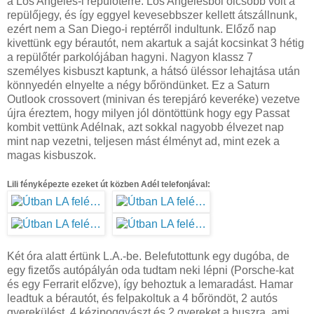
a Los Angeles-i repülőtérre. Los Angelesből olcsóbb volt a
repülőjegy, és így eggyel kevesebbszer kellett átszállnunk,
ezért nem a San Diego-i reptérről indultunk. Előző nap
kivettünk egy bérautót, nem akartuk a saját kocsinkat 3 hétig
a repülőtér parkolójában hagyni. Nagyon klassz 7
személyes kisbuszt kaptunk, a hátsó üléssor lehajtása után
könnyedén elnyelte a négy bőröndünket. Ez a Saturn
Outlook crossovert (minivan és terepjáró keveréke) vezetve
újra éreztem, hogy milyen jól döntöttünk hogy egy Passat
kombit vettünk Adélnak, azt sokkal nagyobb élvezet nap
mint nap vezetni, teljesen mást élményt ad, mint ezek a
magas kisbuszok.
Lili fényképezte ezeket út közben Adél telefonjával:
Két óra alatt értünk L.A.-be. Belefutottunk egy dugóba, de
egy fizetős autópályán oda tudtam neki lépni (Porsche-kat
és egy Ferrarit előzve), így behoztuk a lemaradást. Hamar
leadtuk a bérautót, és felpakoltuk a 4 bőröndöt, 2 autós
gyerekülést, 4 kézipoggyászt és 2 gyereket a buszra, ami