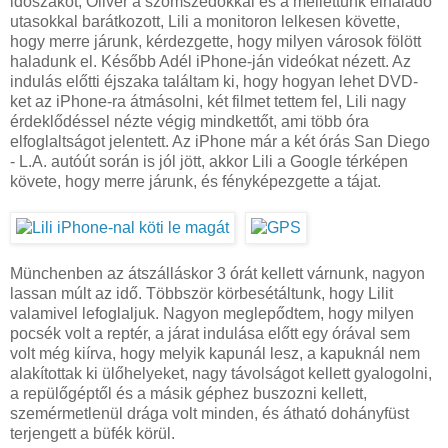
időszakot, Olivér a szomszédokkal és a mellettünk elhaladó
utasokkal barátkozott, Lili a monitoron lelkesen követte,
hogy merre járunk, kérdezgette, hogy milyen városok fölött
haladunk el. Később Adél iPhone-ján videókat nézett. Az
indulás előtti éjszaka találtam ki, hogy hogyan lehet DVD-
ket az iPhone-ra átmásolni, két filmet tettem fel, Lili nagy
érdeklődéssel nézte végig mindkettőt, ami több óra
elfoglaltságot jelentett. Az iPhone már a két órás San Diego
- L.A. autóút során is jól jött, akkor Lili a Google térképen
követe, hogy merre járunk, és fényképezgette a tájat.
Münchenben az átszálláskor 3 órát kellett várnunk, nagyon
lassan múlt az idő. Többször körbesétáltunk, hogy Lilit
valamivel lefoglaljuk. Nagyon meglepődtem, hogy milyen
pocsék volt a reptér, a járat indulása előtt egy órával sem
volt még kiírva, hogy melyik kapunál lesz, a kapuknál nem
alakítottak ki ülőhelyeket, nagy távolságot kellett gyalogolni,
a repülőgéptől és a másik géphez buszozni kellett,
szemérmetlenül drága volt minden, és átható dohányfüst
terjengett a büfék körül.