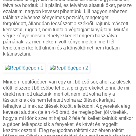
felváltva hordtuk Lilit pisilni, és felváltva altattuk őket, persze
ezalatt mi nagyon keveset pihentünk. Lili nagyon nehezen
talált az alváshoz kényelmes pozíciót, rengeteget
forgolódott, állandóan lecsúszott a székről, rajtunk mászott
keresztül, rugdalt, nem tudta a végtagjait kinyújtani. Miután
végre kényelmesen elhelyezkedett engem használva
párnának, az meg nekem volt kényelmetlen, mert fél
fenekemen kellett ülnöm és a könyökömet nem tudtam
kitámasztani.
Minden repülőgépen van egy un. bölcső sor, ahol az ülések
előtt felszerelt bölcsőbe lehet a pici gyerekeket tenni, de mi
direkt nem ott utaztunk, mert ott nem lett volna hely a
táskáinknak és nem lehetett volna az ülések karfáját
felhajtva Lilinek az ülések között elfeküdni. A gyerekek elég
keveset aludtak (talán 4-5 órát), de meglepően jól viselték,
hogy a mi időnk szerint hajnal 2 felé fel kellett kelniük amikor
a gépen felkapcsolták a fényeket, és kávét és reggelit
kezdtek osztani. Elég nyugodtan töltötték az ébren töltött